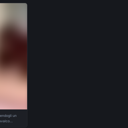
acendogli un
avalco
azzo prima in