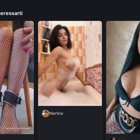
a
bianco e caldo
eressarti
Martina