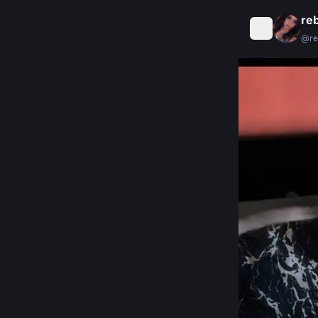
re
@
r