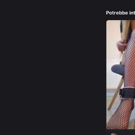
colare tanta s
Potrebbe int