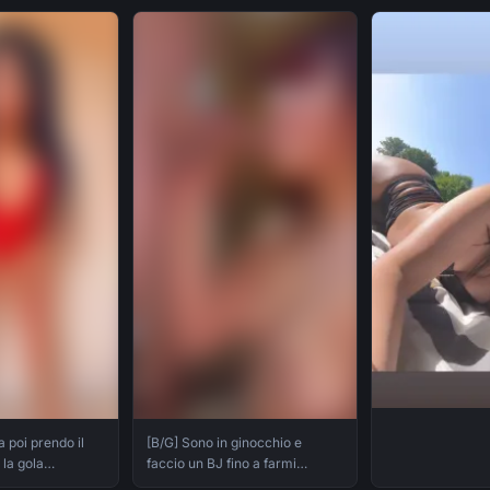
reverse e poi g
 poi prendo il
[B/G] Sono in ginocchio e
 la gola
faccio un BJ fino a farmi
utto e facendo
riempire la bocca di sperma