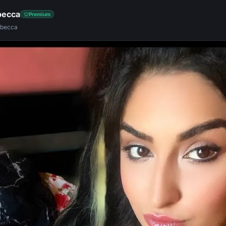
becca
Premium
ebecca