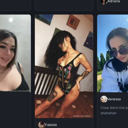
Adriana
Vanessa
Cosa starò mai p
eheheheh
Fabiola