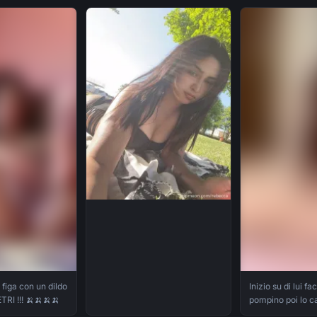
 figa con un dildo
Inizio su di lui f
RI !!! 🍌🍌🍌🍌
pompino poi lo c
saltandogli sul c