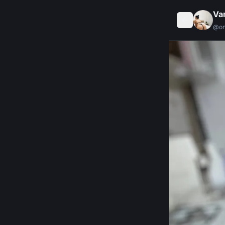
Va
@
o