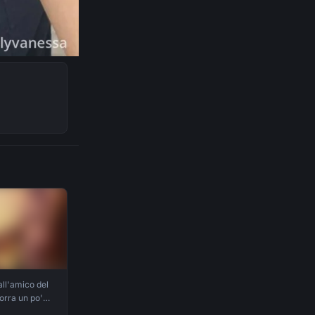
ll'amico del
orra un po'
ul culo