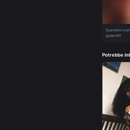
Guardami ment
godere!!!!
Potrebbe int