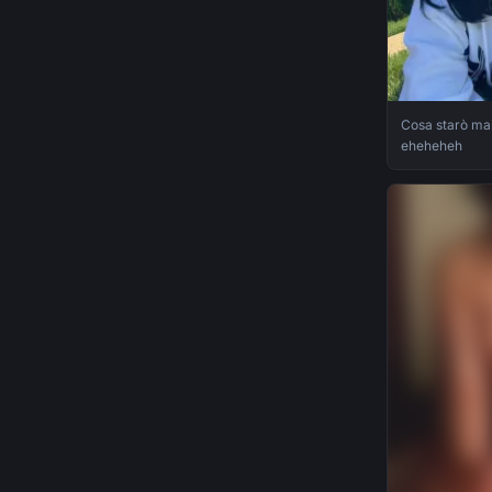
Cosa starò mai
eheheheh