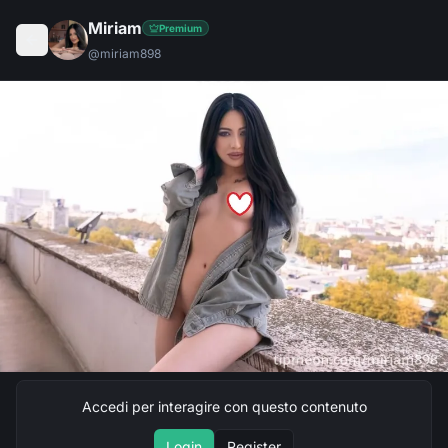
Miriam
Premium
@
miriam898
Accedi per interagire con questo contenuto
Login
Register