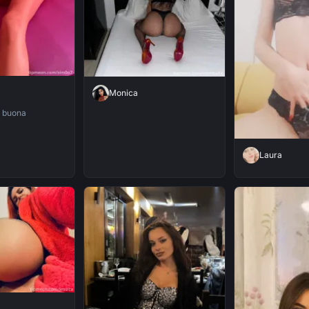
Monica
e buona
Laura