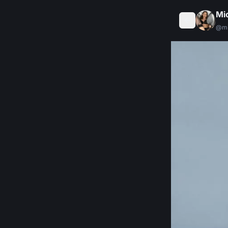
Mi
@
m