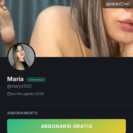
19
2
141
Maria
Premium
@
mary2002
Iscritto
agosto 2025
ABBONAMENTO
ABBONARSI GRATIS