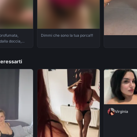
 profumata,
Dimmi che sono la tua porca!!!
dalla doccia,
appatoio. Seduta
f
eressarti
Virginia