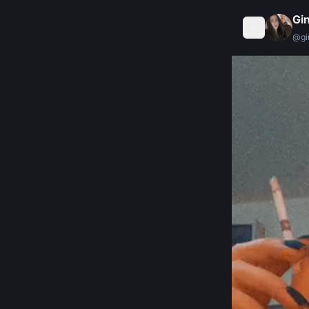
Gi
@
g