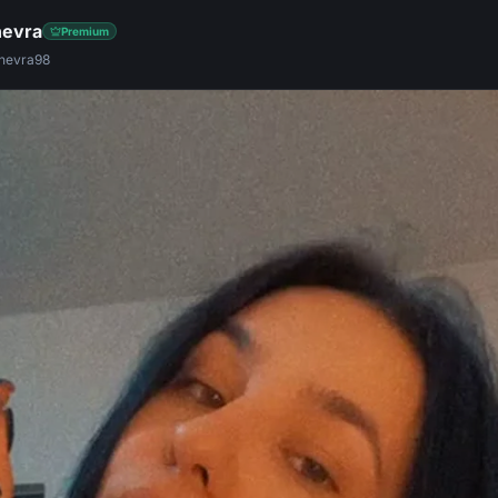
nevra
Premium
inevra98