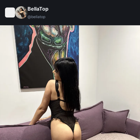
BellaTop
@
bellatop