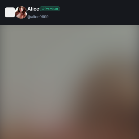
Alice
Premium
@
alice0999