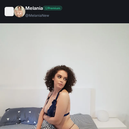
Melania
Premium
@
MelaniaNew