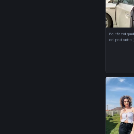
l'outfit col qua
del post sotto :