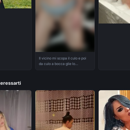
Il vicino mi scopa il culo e poi
da culo a bocca glie lo
spompino facendomi sborrare
tutto in bocca
eressarti