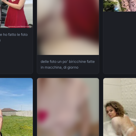
le ho fatto le foto
)
delle foto un po' biricchine fatte
in macchina, di giorno