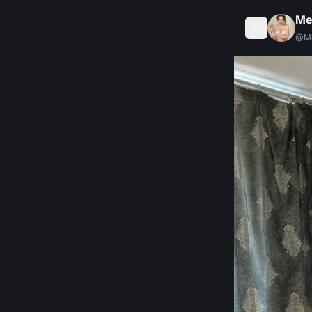
Me
@
M