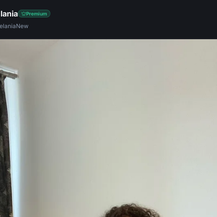
lania
Premium
elaniaNew