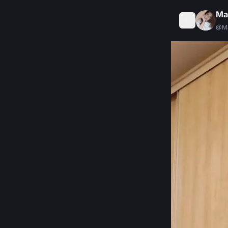
Ma
@
M