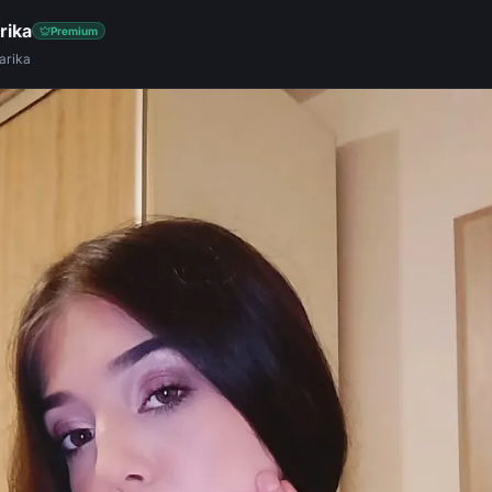
rika
Premium
arika