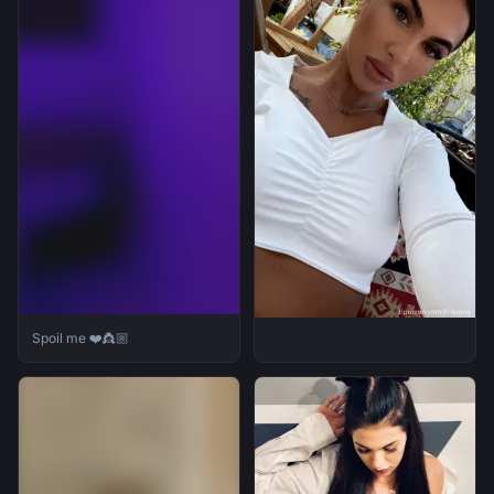
Spoil me ❤️👸🏼