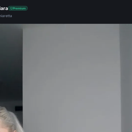
iara
Premium
iaretta