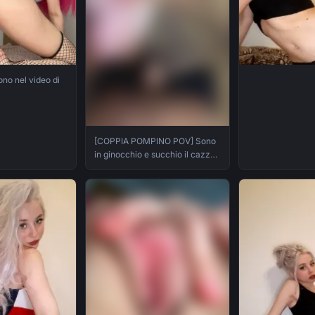
sono nel video di
[COPPIA POMPINO POV] Sono
in ginocchio e succhio il cazzo,
lo lecco e lo spompino
prendendolo tutto