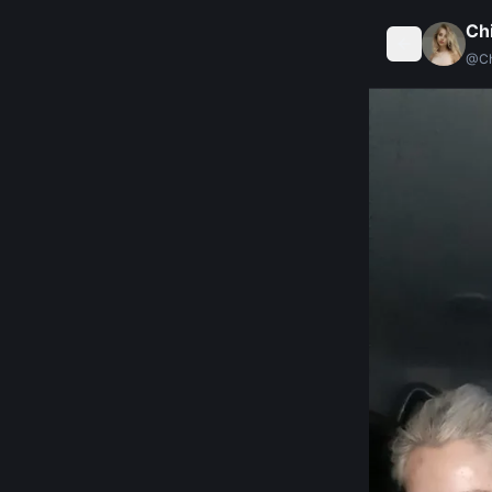
Ch
@
Ch